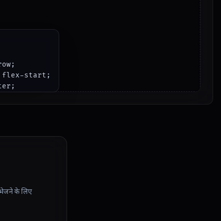
row;

 flex-start;

er;

;

 भेजने के लिए