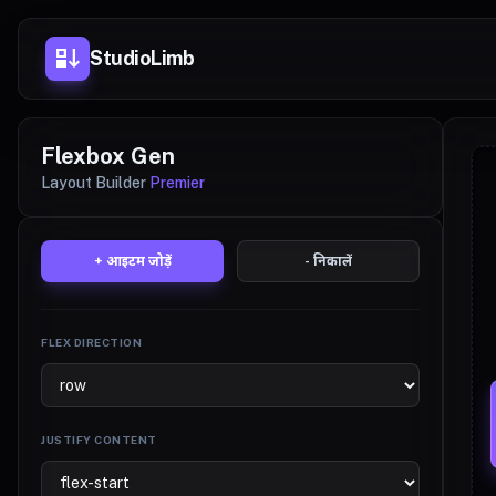
flex_direction
StudioLimb
Flexbox Gen
Layout Builder
Premier
+ आइटम जोड़ें
- निकालें
FLEX DIRECTION
JUSTIFY CONTENT