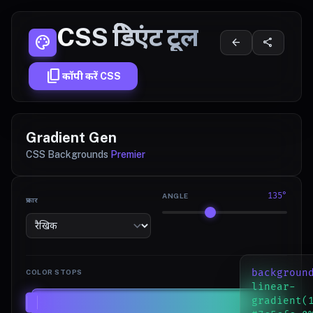
CSS ग्रेडिएंट टूल
palette
arrow_back
share
content_copy
कॉपी करें CSS
Gradient Gen
CSS Backgrounds
Premier
135°
ANGLE
प्रकार
backgroun
COLOR STOPS
linear-
gradient(