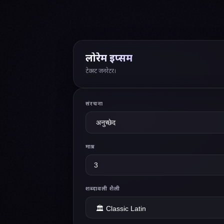
लोरेम इप्सम
टेक्स्ट जनरेटर।
संरचना
मात्रा
शब्दावली शैली