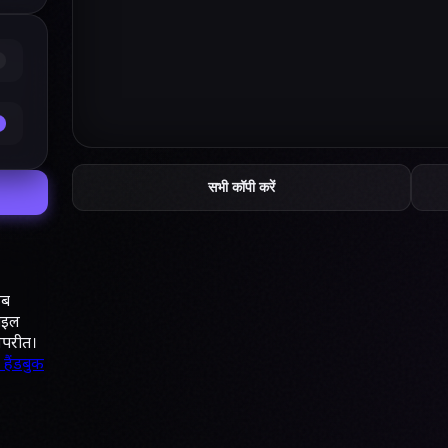
सभी कॉपी करें
कब
़ाइल
िपरीत।
हैंडबुक