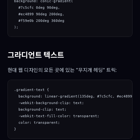
background: conic-gradient(

  #7c5cfc 0deg 90deg,

  #ec4899 90deg 200deg,

  #f59e0b 200deg 360deg

);
그라디언트 텍스트
현대 웹 디자인의 모든 곳에 있는 "무지개 헤딩" 트릭:
.gradient-text {

  background: linear-gradient(135deg, #7c5cfc, #ec4899);

  -webkit-background-clip: text;

  background-clip: text;

  -webkit-text-fill-color: transparent;

  color: transparent;

}