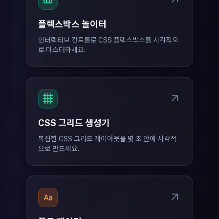
view_column
arrow_outward
플렉스박스 놀이터
인터랙티브 컨트롤로 CSS 플렉스박스를 시각적으
로 마스터하세요.
grid_4x4
arrow_outward
CSS 그리드 생성기
복잡한 CSS 그리드 레이아웃을 몇 초 안에 시각적
으로 만드세요.
match_case
arrow_outward