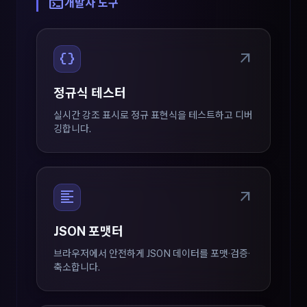
terminal
개발자 도구
data_object
arrow_outward
정규식 테스터
실시간 강조 표시로 정규 표현식을 테스트하고 디버
깅합니다.
format_align_left
arrow_outward
JSON 포맷터
브라우저에서 안전하게 JSON 데이터를 포맷·검증·
축소합니다.