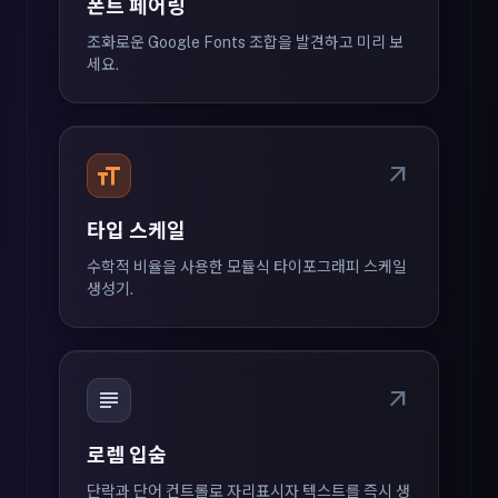
폰트 페어링
조화로운 Google Fonts 조합을 발견하고 미리 보
세요.
format_size
arrow_outward
타입 스케일
수학적 비율을 사용한 모듈식 타이포그래피 스케일
생성기.
subject
arrow_outward
로렘 입숨
단락과 단어 컨트롤로 자리표시자 텍스트를 즉시 생