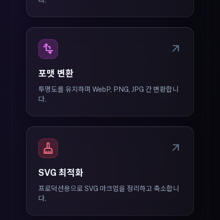
다.
transform
arrow_outward
포맷 변환
투명도를 유지하며 WebP, PNG, JPG 간 변환합니
다.
cleaning_services
arrow_outward
SVG 최적화
프로덕션용으로 SVG 마크업을 정리하고 축소합니
다.