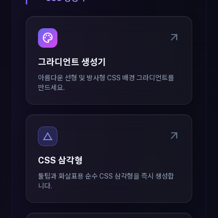
palette
arrow_outward
그라디언트 생성기
아름다운 선형 및 방사형 CSS 배경 그라디언트를
만드세요.
change_history
arrow_outward
CSS 삼각형
툴팁과 화살표용 순수 CSS 삼각형을 즉시 생성합
니다.