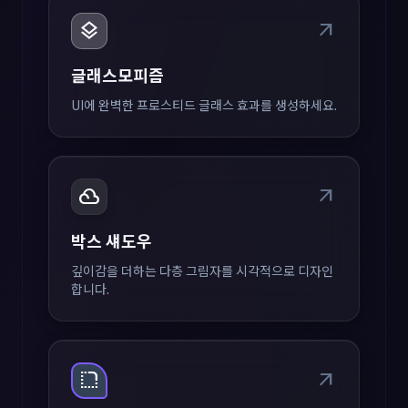
layers
arrow_outward
글래스모피즘
UI에 완벽한 프로스티드 글래스 효과를 생성하세요.
filter_drama
arrow_outward
박스 섀도우
깊이감을 더하는 다층 그림자를 시각적으로 디자인
합니다.
rounded_corner
arrow_outward